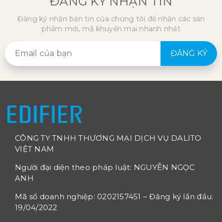
ĐĂNG KÝ NHẬN TIN
Đăng ký nhận bản tin của chúng tôi để nhận các sản
phẩm mới, mã khuyến mại nhanh nhất
ĐĂNG KÝ
CÔNG TY TNHH THƯƠNG MẠI DỊCH VỤ DALITO
VIỆT NAM
Người đại diện theo pháp luật: NGUYỄN NGỌC
ANH
Mã số doanh nghiệp: 0202157451 – Đăng ký lần đầu:
19/04/2022