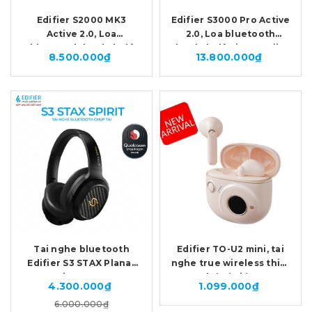
Edifier S2000 MK3
Edifier S3000 Pro Active
Active 2.0, Loa
2.0, Loa bluetooth
bluetooth bookshelf
bookshelf Hires Audio
8.500.000₫
13.800.000₫
Hires Audio 130W- Màu
256W- Màu nâu
nâu
Tai nghe bluetooth
Edifier TO-U2 mini, tai
Edifier S3 STAX Planar
nghe true wireless thiết
Magnetic - NPP DALITO
kế cổ điển
4.300.000₫
1.099.000₫
6.000.000₫